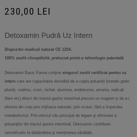
230,00
LEI
Detoxamin Pudră Uz Intern
Dispozitiv medical natural CE 1254.
100% zeolit clinoptilolit, prelucrat printr-o tehnologie patentată
Detoxamin Basic Farina conţine
singurul zeolit certificat pentru uz
intern
care are capacitatea dovedită de a capta poluanții (metale grele:
plumb, cadmiu, crom, nichel, aluminiu, endotoxine, amoniu, radicali
liberi etc) direct din tractul gastro intestinal precum un magnet și de a-i
elimina din corp prin mijloace naturale, prin scaun, fără a împovăra
metabolismul. Prin efectul său principal de legare şi eliminare a
poluanţilor din tractul gastro intestinal, Detoxamin contribuie
semnificativ la dobândirea şi menținerea sănătății.