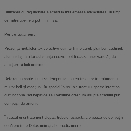
Utilizarea cu regularitate a acestuia influențează eficacitatea, în timp
ce, întreruperile o pot minimiza.
Pentru tratament
Prezenţa metalelor toxice active cum ar fi mercurul, plumbul, cadmiul,
aluminiul și a altor substanțe nocive, pot fi cauza unor varietăţi de
afecţiuni şi boli cronice.
Detoxamin poate fi utilizat terapeutic sau ca însoțitor în tratamentul
multor boli şi afecţiuni, în special în boli ale tractului gastro intestinal,
disfuncționalități hepatice sau tensiune crescută asupra ficatului prin
compușii de amoniu.
În cazul unui tratament alopat, trebuie respectată o pauză de cel puțin
două ore între Detoxamin şi alte medicamente.