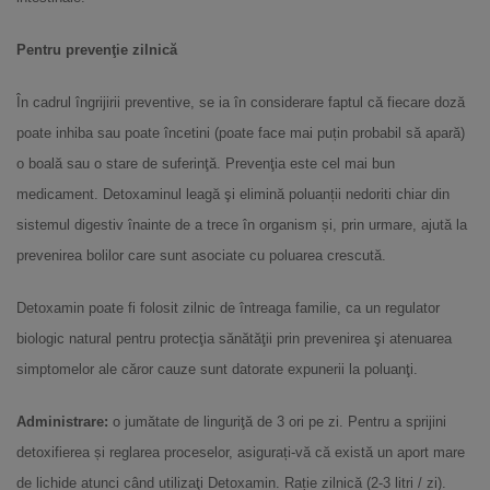
Pentru prevenţie zilnică
În cadrul îngrijirii preventive, se ia în considerare faptul că fiecare doză
poate inhiba sau poate încetini (poate face mai puțin probabil să apară)
o boală sau o stare de suferinţă. Prevenţia este cel mai bun
medicament. Detoxaminul leagă şi elimină poluanții nedoriti chiar din
sistemul digestiv înainte de a trece în organism și, prin urmare, ajută la
prevenirea bolilor care sunt asociate cu poluarea crescută.
Detoxamin poate fi folosit zilnic de întreaga familie, ca un regulator
biologic natural pentru protecţia sănătăţii prin prevenirea şi atenuarea
simptomelor ale căror cauze sunt datorate expunerii la poluanţi.
Administrare:
o jumătate de linguriţă de 3 ori pe zi. Pentru a sprijini
detoxifierea și reglarea proceselor, asigurați-vă că există un aport mare
de lichide atunci când utilizaţi Detoxamin. Rație zilnică (2-3 litri / zi).