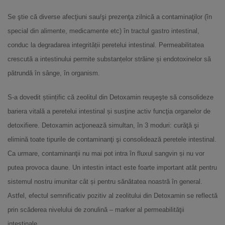
Se ştie că diverse afecţiuni sau/şi prezenţa zilnică a contaminaţilor (în
special din alimente, medicamente etc) în tractul gastro intestinal,
conduc la degradarea integrității peretelui intestinal. Permeabilitatea
crescută a intestinului permite substanțelor străine și endotoxinelor să
pătrundă în sânge, în organism.
S-a dovedit științific că zeolitul din Detoxamin reuşeşte să consolideze
bariera vitală a peretelui intestinal și susţine activ funcţia organelor de
detoxifiere. Detoxamin acţionează simultan, în 3 moduri: curăţă şi
elimină toate tipurile de contaminanţi şi consolidează peretele intestinal.
Ca urmare, contaminanţii nu mai pot intra în fluxul sangvin și nu vor
putea provoca daune. Un intestin intact este foarte important atât pentru
sistemul nostru imunitar cât și pentru sănătatea noastră în general.
Astfel, efectul semnificativ pozitiv al zeolitului din Detoxamin se reflectă
prin scăderea nivelului de zonulină – marker al permeabilităţii
intestinale.