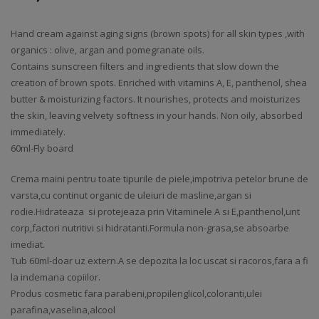
Hand cream against aging signs (brown spots) for all skin types ,with
organics : olive, argan and pomegranate oils.
Contains sunscreen filters and ingredients that slow down the
creation of brown spots. Enriched with vitamins A, E, panthenol, shea
butter & moisturizing factors. It nourishes, protects and moisturizes
the skin, leaving velvety softness in your hands. Non oily, absorbed
immediately.
60ml-Fly board
Crema maini pentru toate tipurile de piele,impotriva petelor brune de
varsta,cu continut organic de uleiuri de masline,argan si
rodie.Hidrateaza si protejeaza prin Vitaminele A si E,panthenol,unt
corp,factori nutritivi si hidratanti.Formula non-grasa,se absoarbe
imediat.
Tub 60ml-doar uz extern.A se depozita la loc uscat si racoros,fara a fi
la indemana copiilor.
Produs cosmetic fara parabeni,propilenglicol,coloranti,ulei
parafina,vaselina,alcool