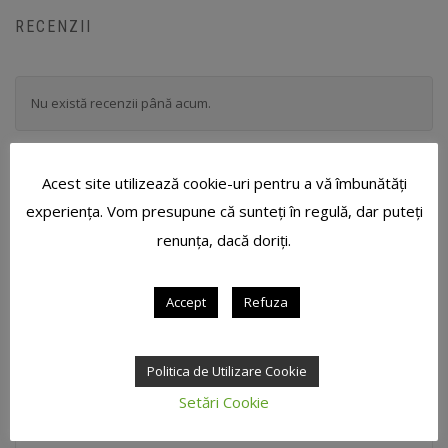
RECENZII
Nu există recenzii până acum.
FII PRIMUL CARE SCRII O RECENZIE PENTRU „AT
Acest site utilizează cookie-uri pentru a vă îmbunătăți
CREMA MAINI BIO ARGAN & RODIE 60ML”
experiența. Vom presupune că sunteți în regulă, dar puteți
renunța, dacă doriți.
Adresa ta de email nu va fi publicată.
Câmpurile obligatorii sunt
marcate cu
*
Evaluarea ta
*
Accept
Refuza
Politica de Utilizare Cookie
Recenzia ta
*
Setări Cookie