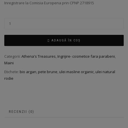
Inregistrare la Comisia Europena prin CPNP 2718915
ADAUGĂ ÎN COȘ
Categorii:
Athena's Treasures
,
Ingrijire- cosmetice fara parabeni
,
Maini
Etichete:
bio argan
,
pete brune
,
ulei masline organic
,
ulei natural
rodie
RECENZII (0)