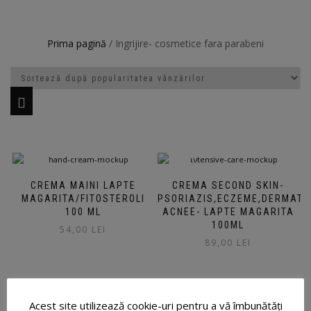
Prima pagină
/ Ingrijire- cosmetice fara parabeni
CREMA MAINI LAPTE
CREMA SECOND SKIN-
MAGARITA/FITOSTEROLI
PSORIAZIS,ECZEME,DERMATIT
100 ML
ACNEE- LAPTE MAGARITA
100ML
54,00
LEI
89,00
LEI
Acest site utilizează cookie-uri pentru a vă îmbunătăți