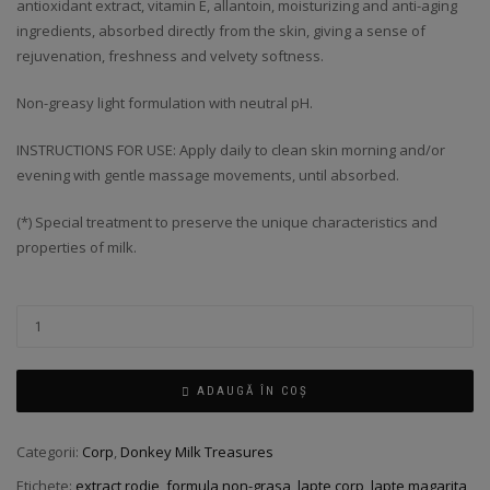
antioxidant extract, vitamin E, allantoin, moisturizing and anti-aging
ingredients, absorbed directly from the skin, giving a sense of
rejuvenation, freshness and velvety softness.
Non-greasy light formulation with neutral pH.
INSTRUCTIONS FOR USE: Apply daily to clean skin morning and/or
evening with gentle massage movements, until absorbed.
(*) Special treatment to preserve the unique characteristics and
properties of milk.
ADAUGĂ ÎN COȘ
Categorii:
Corp
,
Donkey Milk Treasures
Etichete:
extract rodie
,
formula non-grasa
,
lapte corp
,
lapte magarita