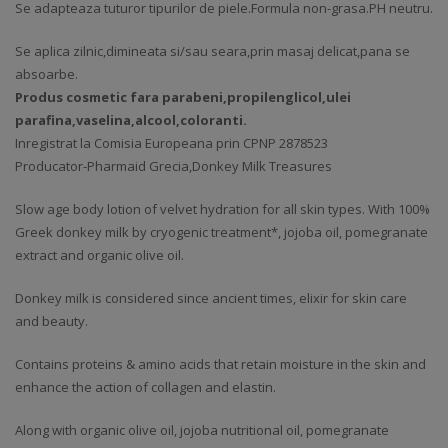
Se adapteaza tuturor tipurilor de piele.Formula non-grasa.PH neutru.
Se aplica zilnic,dimineata si/sau seara,prin masaj delicat,pana se
absoarbe.
Produs cosmetic fara parabeni,propilenglicol,ulei
parafina,vaselina,alcool,coloranti.
Inregistrat la Comisia Europeana prin CPNP 2878523
Producator-Pharmaid Grecia,Donkey Milk Treasures
Slow age body lotion of velvet hydration for all skin types. With 100%
Greek donkey milk by cryogenic treatment*, jojoba oil, pomegranate
extract and organic olive oil.
Donkey milk is considered since ancient times, elixir for skin care
and beauty.
Contains proteins & amino acids that retain moisture in the skin and
enhance the action of collagen and elastin.
Along with organic olive oil, jojoba nutritional oil, pomegranate