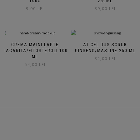
100G
250ML
9,00
LEI
39,00
LEI
CREMA MAINI LAPTE
AT GEL DUS SCRUB
MAGARITA/FITOSTEROLI 100
GINSENG/MASLINE 250 ML
ML
32,00
LEI
54,00
LEI