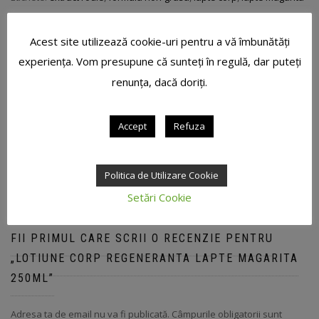
Acest site utilizează cookie-uri pentru a vă îmbunătăți
experiența. Vom presupune că sunteți în regulă, dar puteți
renunța, dacă doriți.
RECENZII (0)
Accept
Refuza
RECENZII
Politica de Utilizare Cookie
Nu există recenzii până acum.
Setări Cookie
FII PRIMUL CARE SCRII O RECENZIE PENTRU
„LOTIUNE CORP REGENERANTA LAPTE MAGARITA
250ML”
Adresa ta de email nu va fi publicată.
Câmpurile obligatorii sunt