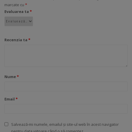
marcate cu
*
Evaluarea ta
*
Recenzia ta
*
Nume
*
Email
*
Salvează-mi numele, emailul și site-ul web în acest navigator
pentru data viitoare când o să comentez.