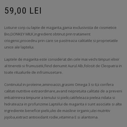
59,00
LEI
Lotiune corp cu lapte de magarita,gama exclusivista de cosmetice
Bio,DONKEY MILK,ingredient obtinut prin tratament
criogenic,procedeu prin care se pastreaza calitatile si proprietatile
unice ale laptelui.
Laptele de magarita este considerat din cele mai vechi timpuri elixir
al tineretii si frumusetii,fiind denumit Aurul Alb,folosit de Cleopatra in
toate ritualurile de infrumusetare.
Continutul in proteine,aminoacizi,grasimi Omega 3 si 6,ii confera
calitati nutritive extraordinare,avand nepretuita calitate de a preveni
imbatrinirea timpurie a tenului si pielii,catifeleaza pielea ridata si
hidrateaza in profunzime.Laptelui de magarita ii sunt asociate si alte
ingrediente benefice pielii,ulei de masline organic,ulei mutritiv
jojoba,extract antioxidant rodie,vitamina E si alantoina.