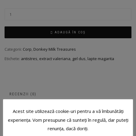
ADAUGĂ ÎN COȘ
Categorii:
Corp
,
Donkey Milk Treasures
Etichete:
antistres
,
extract valeriana
,
gel dus
,
lapte magarita
RECENZII (0)
Acest site utilizează cookie-uri pentru a vă îmbunătăți
RECENZII
experiența. Vom presupune că sunteți în regulă, dar puteți
renunța, dacă doriți.