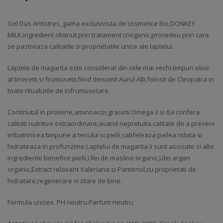
Gel Dus Antistres, gama exclusivista de cosmetice Bio,DONKEY
MILK,ingredient obtinut prin tratament criogenic,procedeu prin care
se pastreaza calitatile si proprietatile unice ale laptelui.
Laptele de magarita este considerat din cele mai vechi timpuri elixir
al tineretii si frumusetii,fiind denumit Aurul Alb,folosit de Cleopatra in
toate ritualurile de infrumusetare.
Continutul in proteine,aminoacizi,grasimi Omega 3 si 6,ii confera
calitati nutritive extraordinare,avand nepretuita calitate de a preveni
imbatrinirea timpurie a tenului si pielii,catifeleaza pielea ridata si
hidrateaza in profunzime.Laptelui de magarita ii sunt asociate si alte
ingrediente benefice pielii,Ulei de masline organic,Ulei argan
organic,Extract relaxant Valeriana si Pantenol,cu proprietati de
hidratare,regenerare si stare de bine.
Formula unisex. PH neutru.Parfum neutru.