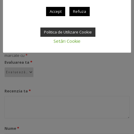
Nu există recenzii până acum.
Accept
Refuza
FII PRIMUL CARE SCRII O RECENZIE PENTRU „GEL
Politica de Utilizare Cookie
DUS ANTISTRES LAPTE MAGARITA 250ML”
Setări Cookie
Adresa ta de email nu va fi publicată.
Câmpurile obligatorii sunt
marcate cu
*
Evaluarea ta
*
Recenzia ta
*
Nume
*