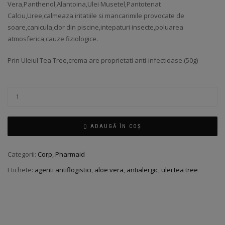
Vera,Panthenol,Alantoina,Ulei Musetel,Pantotenat
Calciu,Uree,calmeaza iritatiile si mancarimile provocate de
soare,canicula,clor din piscine,intepaturi insecte,poluarea
atmosferica,cauze fiziologice.
Prin Uleiul Tea Tree,crema are proprietati anti-infectioase.(50g)
ADAUGĂ ÎN COȘ
Categorii:
Corp
,
Pharmaid
Etichete:
agenti antiflogistici
,
aloe vera
,
antialergic
,
ulei tea tree