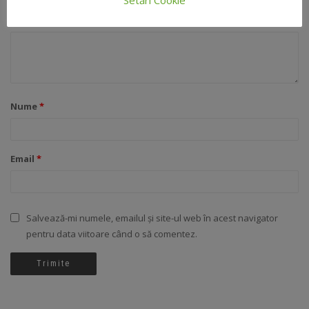
Recenzia ta
*
Nume
*
Email
*
Salvează-mi numele, emailul și site-ul web în acest navigator
pentru data viitoare când o să comentez.