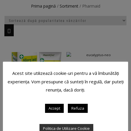
Prima pagină
/
Sortiment
/ Pharmaid
SPRAY ANTI-TANTARI
EUCALYPTUS 100ML
Acest site utilizează cookie-uri pentru a vă îmbunătăți
39,00
LEI
experiența. Vom presupune că sunteți în regulă, dar puteți
renunța, dacă doriți.
Accept
Refuza
CREMA ANTIALERGICA
ALOE VERA/ULEI TEA TREE
Politica de Utilizare Cookie
50G