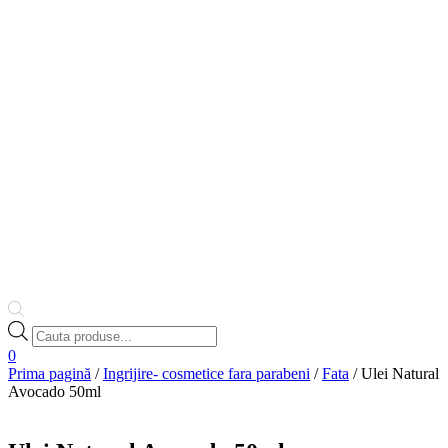
Products
search
0
Prima pagină
/
Ingrijire- cosmetice fara parabeni
/
Fata
/ Ulei Natural
Avocado 50ml