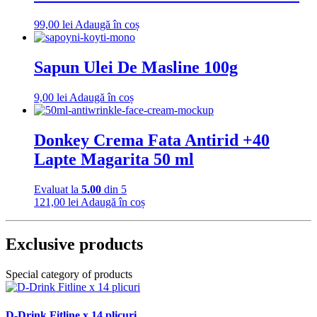
99,00
lei
Adaugă în coș
Sapun Ulei De Masline 100g
9,00
lei
Adaugă în coș
Donkey Crema Fata Antirid +40
Lapte Magarita 50 ml
Evaluat la
5.00
din 5
121,00
lei
Adaugă în coș
Exclusive products
Special category of products
D-Drink Fitline x 14 plicuri