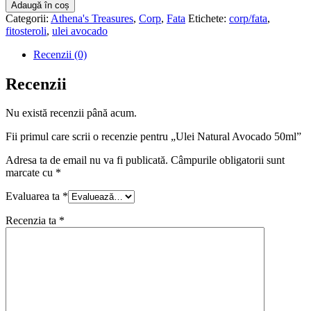
Ulei
Adaugă în coș
Natural
Categorii:
Athena's Treasures
,
Corp
,
Fata
Etichete:
corp/fata
,
Avocado
fitosteroli
,
ulei avocado
50ml
Recenzii (0)
Recenzii
Nu există recenzii până acum.
Fii primul care scrii o recenzie pentru „Ulei Natural Avocado 50ml”
Adresa ta de email nu va fi publicată.
Câmpurile obligatorii sunt
marcate cu
*
Evaluarea ta
*
Recenzia ta
*