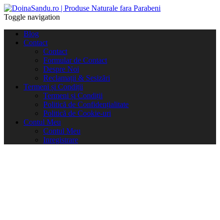
Toggle navigation
Blog
Contact
Contact
Formular de Contact
Despre Noi
Reclamații & Sesizări
Termeni și Condiții
Termeni și Condiții
Politică de Confidențialitate
Politică de Cookie-uri
Contul Meu
Contul Meu
Inregistrare