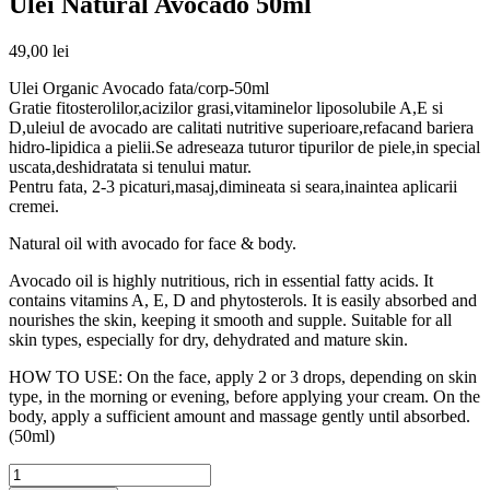
Ulei Natural Avocado 50ml
49,00
lei
Ulei Organic Avocado fata/corp-50ml
Gratie fitosterolilor,acizilor grasi,vitaminelor liposolubile A,E si
D,uleiul de avocado are calitati nutritive superioare,refacand bariera
hidro-lipidica a pielii.Se adreseaza tuturor tipurilor de piele,in special
uscata,deshidratata si tenului matur.
Pentru fata, 2-3 picaturi,masaj,dimineata si seara,inaintea aplicarii
cremei.
Natural oil with avocado for face & body.
Avocado oil is highly nutritious, rich in essential fatty acids. It
contains vitamins A, E, D and phytosterols. It is easily absorbed and
nourishes the skin, keeping it smooth and supple. Suitable for all
skin types, especially for dry, dehydrated and mature skin.
HOW TO USE: On the face, apply 2 or 3 drops, depending on skin
type, in the morning or evening, before applying your cream. On the
body, apply a sufficient amount and massage gently until absorbed.
(50ml)
Cantitate