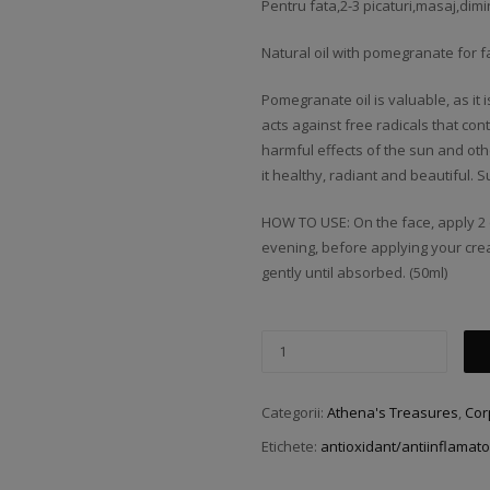
Pentru fata,2-3 picaturi,masaj,dimi
Natural oil with pomegranate for f
Pomegranate oil is valuable, as it i
acts against free radicals that con
harmful effects of the sun and othe
it healthy, radiant and beautiful. Su
HOW TO USE: On the face, apply 2 o
evening, before applying your cre
gently until absorbed. (50ml)
Categorii:
Athena's Treasures
,
Cor
Etichete:
antioxidant/antiinflamato