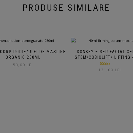
PRODUSE SIMILARE
 CORP RODIE/ULEI DE MASLINE
DONKEY – SER FACIAL CE
ORGANIC 250ML
STEM/COBIOLIFT/ LIFTING 
59,00
LEI
Evaluat la
131,00
LEI
5.00
din 5