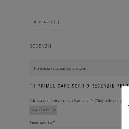
RECENZII (0)
RECENZII
Nu există recenzii până acum.
FII PRIMUL CARE SCRII O RECENZIE PEN
Adresa ta de email nu va fi publicată.
Câmpurile obligator
Recenzia ta
*