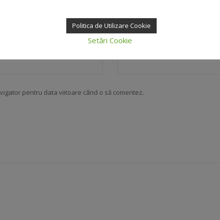
Politica de Utilizare Cookie
Setări Cookie
Email
*
avigator pentru data viitoare când o să comentez.