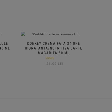
LULE
DONKEY CREMA FATA 24 ORE
40 ML
HIDRATANTA/NUTRITIVA LAPTE
MAGARITA 50 ML
Evaluat la
121,00
LEI
5.00
din 5