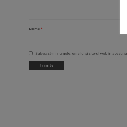
Nume
*
Salvează-mi numele, emailul și site-ul web în acest n