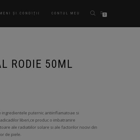
MENI ȘI CONDIȚII
CONTUL MEU
0
AL RODIE 50ML
e ingredientele puternic antiinflamatoae si
adicadilor liberi,ce produc o imbatranire
e ale radiatiilor solare si ale factorilor nocivi din
or de piele.