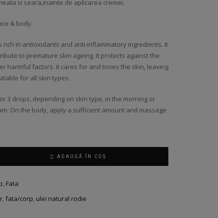
neata si seara,inainte de aplicarea cremei.
ace & body.
s rich in antioxidants and anti-inflammatory ingredients. It
tribute to premature skin ageing. It protects against the
r harmful factors. It cares for and tones the skin, leaving
itable for all skin types.
r 3 drops, depending on skin type, in the morning or
am. On the body, apply a sufficient amount and massage
ADAUGĂ ÎN COȘ
p
,
Fata
r
,
fata/corp
,
ulei natural rodie