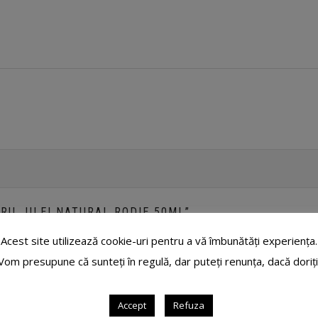
TRU „ULEI NATURAL RODIE 50ML”
Acest site utilizează cookie-uri pentru a vă îmbunătăți experiența.
ii sunt marcate cu
*
Evaluarea ta
*
Vom presupune că sunteți în regulă, dar puteți renunța, dacă doriți
Accept
Refuza