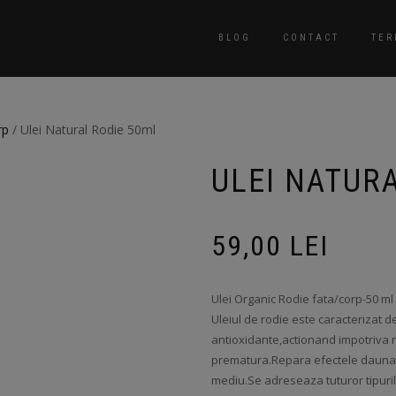
BLOG
CONTACT
TER
rp
/ Ulei Natural Rodie 50ml
ULEI NATUR
59,00
LEI
Ulei Organic Rodie fata/corp-50 ml
Uleiul de rodie este caracterizat d
antioxidante,actionand impotriva r
prematura.Repara efectele daunatoar
mediu.Se adreseaza tuturor tipuril